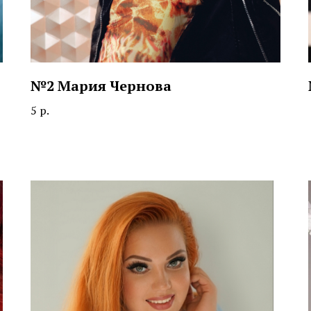
№2 Мария Чернова
5
р.