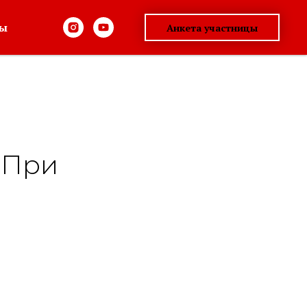
ты
Анкета участницы
-При