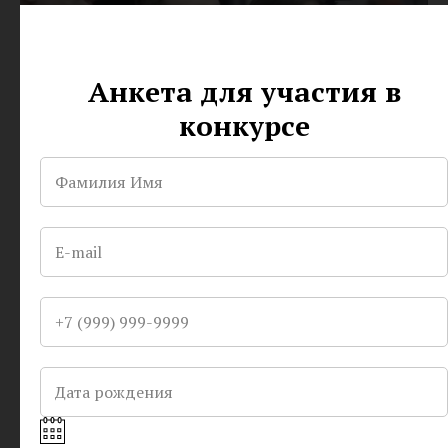
Зарегистрироваться сейчас
Анкета для участия в
конкурсе
Профессиональные фотосессии
ОТПРАВИТЬ
Работа с фотографом сложное, но очень увлекательное
занятие. На пути к финалу Вас ждет несколько образов и
множество снимков, которые будут являться для Вас
Нажимая на кнопку, вы даете согласие на обработку персональных
хорошим портфолио . Часть отобранных снимков будут
данных и соглашаетесь c
Политикой конфиденциальности
.
опубликованы на нашем сайте, где каждый желающий
сможет отдать за Вас свой голос, и приблизит к победе в
номинации Гран-При.